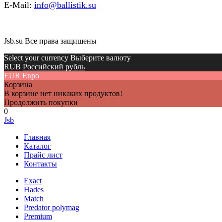
E-Mail:
info@ballistik.su
Jsb.su Все права защищены
Select your currency Выберите валюту
RUB
Российский рубль
EUR
Евро
Корзина
В корзине нет никаких продуктов!
Продолжить покупки
0
Jsb
Главная
Каталог
Прайс лист
Контакты
Exact
Hades
Match
Predator polymag
Premium